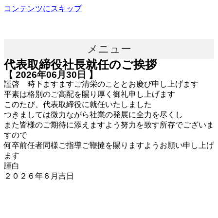
コンテンツにスキップ
メニュー
代表取締役社長就任のご挨拶
【 2026年06月30日 】
謹啓 時下ますますご清栄のこととお慶び申し上げます
平素は格別のご高配を賜り厚く御礼申し上げます
このたび、代表取締役に就任いたしました
つきましては微力ながら社業の発展に全力を尽くし
また皆様のご期待に添えますよう努力を致す所存でございま
すので
何卒前任者同様ご指導ご鞭撻を賜りますようお願い申し上げ
ます
謹白
２０２６年６月吉日