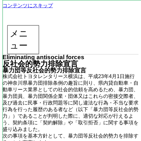
コンテンツにスキップ
メニ
ュー
Eliminating antisocial forces
反社会的勢力排除宣言
暴力団等反社会的勢力排除宣言
株式会社トヨタレンタリース横浜は、平成23年4月1日施行
の神奈川県暴力団排除条例の趣旨に則り、県内貸自動車・自
動車リース業界としての社会的信頼を高めるため、暴力団、
暴力団員、暴力団関係企業・団体又はこれらの密接交際者、
及び過去に民事・行政問題等に関し違法な行為・不当な要求
行為を行った履歴のある者など（以下「暴力団等反社会的勢
力」）であることが判明した際に、適切な対応が行えるよ
う、契約条項に「契約解除」や「取引拒否」に関する事項を
盛り込みました。
次の事項を基本方針として、暴力団等反社会的勢力を排除す