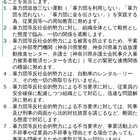
ることを宣言します。
１．暴力団追放三ない運動（「暴力団を利用しない」「暴力
団を恐れない」「暴力団に金を出さない」）を実践する
為、従業員等への周知教育に努めます。
２．暴力団等反社会的勢力に対し、組織全体として毅然とし
た態度で臨み、一切の関係を遮断します。
３．暴力団等反社会的勢力による被害を防止するため、平素
より外部専門機関（神奈川県警察、神奈川県暴力追放運
動推進センター、弁護士［神奈川県弁護士会民事介入暴
力被害者救済センターを含む］）等との緊密な連携関係
の構築に努めます。
４．暴力団等反社会的勢力とは、自動車のレンタル・リー
ス、その他一切の商取引を行いません。
５．暴力団等反社会的勢力による不当要求に対し、従業員の
安全確保に配慮しつつ組織として対応し、迅速な問題解
決に努めます。
６．暴力団等反社会的勢力による不当要求に対しては、民事
及び刑事の両面から法的対抗措置を講じるなど、断固た
る態度で対応します。
７．暴力団等反社会的勢力による不当要求が、事業活動上の
不祥事や従業員の不祥事を理由とする場合であっても、
事実を隠蔽するための裏取引等を一切行いません。