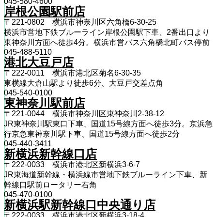
045-580-4600
岸根公園駅前店
〒221-0802 横浜市神奈川区六角橋6-30-25
横浜市営地下鉄ブルーライン岸根公園駅下車、2番出口より
東神奈川方面へ徒歩4分。横浜市営バス六角橋北町バス停前
045-488-5110
港北大豆戸店
〒222-0011 横浜市港北区菊名6-30-35
東横線大倉山駅より徒歩6分、大豆戸交差点角
045-540-0100
東神奈川駅前店
〒221-0044 横浜市神奈川区東神奈川2-38-12
JR東神奈川駅東口下車、国道15号線方面へ徒歩3分。京浜急
行京急東神奈川駅下車、国道15号線方面へ徒歩2分
045-440-3411
新横浜新幹線口店
〒222-0033 横浜市港北区新横浜3-6-7
JR東海道新幹線・横浜線市営地下鉄ブルーライン下車、新
幹線口駅前ロータリー右角
045-470-0100
新横浜駅新幹線口中央通り店
〒222-0033 横浜市港北区新横浜3‐18‐4