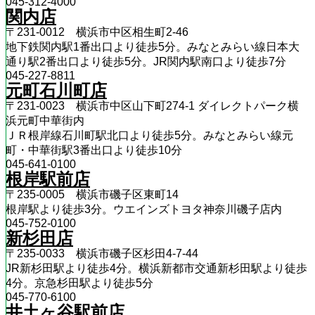
045-312-4000
関内店
〒231-0012 横浜市中区相生町2-46
地下鉄関内駅1番出口より徒歩5分。みなとみらい線日本大
通り駅2番出口より徒歩5分。JR関内駅南口より徒歩7分
045-227-8811
元町石川町店
〒231-0023 横浜市中区山下町274-1 ダイレクトパーク横
浜元町中華街内
ＪＲ根岸線石川町駅北口より徒歩5分。みなとみらい線元
町・中華街駅3番出口より徒歩10分
045-641-0100
根岸駅前店
〒235-0005 横浜市磯子区東町14
根岸駅より徒歩3分。ウエインズトヨタ神奈川磯子店内
045-752-0100
新杉田店
〒235-0033 横浜市磯子区杉田4-7-44
JR新杉田駅より徒歩4分。横浜新都市交通新杉田駅より徒歩
4分。京急杉田駅より徒歩5分
045-770-6100
井土ヶ谷駅前店