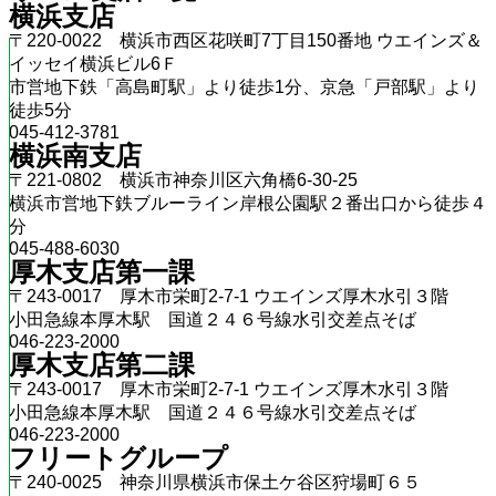
横浜支店
〒220-0022 横浜市西区花咲町7丁目150番地 ウエインズ＆
イッセイ横浜ビル6Ｆ
市営地下鉄「高島町駅」より徒歩1分、京急「戸部駅」より
徒歩5分
045-412-3781
横浜南支店
〒221-0802 横浜市神奈川区六角橋6-30-25
横浜市営地下鉄ブルーライン岸根公園駅２番出口から徒歩４
分
045-488-6030
厚木支店第一課
〒243-0017 厚木市栄町2-7-1 ウエインズ厚木水引３階
小田急線本厚木駅 国道２４６号線水引交差点そば
046-223-2000
厚木支店第二課
〒243-0017 厚木市栄町2-7-1 ウエインズ厚木水引３階
小田急線本厚木駅 国道２４６号線水引交差点そば
046-223-2000
フリートグループ
〒240-0025 神奈川県横浜市保土ケ谷区狩場町６５