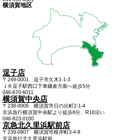
横須賀地区
逗子店
〒249-0001 逗子市久木1-1-3
ＪＲ逗子駅西口下車鎌倉方面へ徒歩5分
046-870-6011
横須賀中央店
〒238-0006 横須賀市日の出町2-1-4
京浜急行横須賀中央駅より徒歩8分、R16沿い
046-823-0100
京急北久里浜駅前店
〒239-0807 横須賀市根岸町3-4-8
京浜急行北久里浜駅前