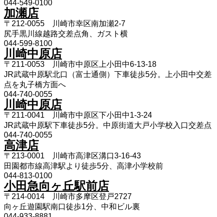
044-549-0100
加瀬店
〒212-0055 川崎市幸区南加瀬2-7
尻手黒川線越路交差点角、ガスト横
044-599-8100
川崎中原店
〒211-0053 川崎市中原区上小田中6-13-18
JR武蔵中原駅北口（富士通側）下車徒歩5分。上小田中交差
点を丸子橋方面へ
044-740-0055
川崎中原店
〒211-0041 川崎市中原区下小田中1-3-24
JR武蔵中原駅下車徒歩5分。中原街道大戸小学校入口交差点
044-740-0055
高津店
〒213-0001 川崎市高津区溝口3-16-43
田園都市線高津駅より徒歩5分、高津小学校前
044-813-0100
小田急向ヶ丘駅前店
〒214-0014 川崎市多摩区登戸2727
向ヶ丘遊園駅南口徒歩1分、中和ビル裏
044-933-8881