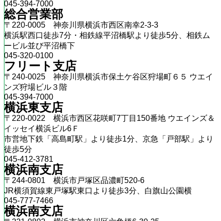
045-394-7000
総合営業部
〒220-0005 神奈川県横浜市西区南幸2-3-3
横浜駅西口徒歩7分・相鉄線平沼橋駅より徒歩5分、相鉄ム
ービル並び平沼橋下
045-320-0100
フリート支店
〒240-0025 神奈川県横浜市保土ケ谷区狩場町６５ ウエイ
ンズ狩場ビル３階
045-394-7000
横浜東支店
〒220-0022 横浜市西区花咲町7丁目150番地 ウエインズ＆
イッセイ横浜ビル6Ｆ
市営地下鉄「高島町駅」より徒歩1分、京急「戸部駅」より
徒歩5分
045-412-3781
横浜南支店
〒244-0801 横浜市戸塚区品濃町520-6
JR横須賀線東戸塚駅東口より徒歩3分、白旗山公園横
045-777-7466
横浜南支店