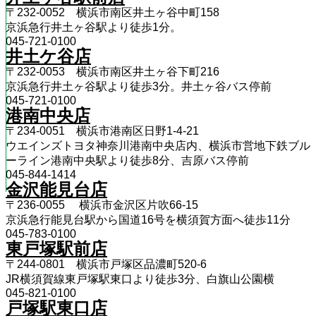
〒232-0052 横浜市南区井土ヶ谷中町158
京浜急行井土ヶ谷駅より徒歩1分。
045-721-0100
井土ケ谷店
〒232-0053 横浜市南区井土ヶ谷下町216
京浜急行井土ヶ谷駅より徒歩3分。井土ヶ谷バス停前
045-721-0100
港南中央店
〒234-0051 横浜市港南区日野1-4-21
ウエインズトヨタ神奈川港南中央店内、横浜市営地下鉄ブル
ーライン港南中央駅より徒歩8分、吉原バス停前
045-844-1414
金沢能見台店
〒236-0055 横浜市金沢区片吹66-15
京浜急行能見台駅から国道16号を横須賀方面へ徒歩11分
045-783-0100
東戸塚駅前店
〒244-0801 横浜市戸塚区品濃町520-6
JR横須賀線東戸塚駅東口より徒歩3分、白旗山公園横
045-821-0100
戸塚駅東口店