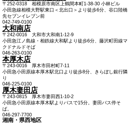
〒252-0318 相模原市南区上鶴間本町1-38-30 小林ビル
小田急線相模大野駅東口＜北出口＞より徒歩6分、谷口陸橋
先セブンイレブン前
042-749-0100
大和南店
〒242-0016 大和市大和南1-12-9
小田急江ノ島線・相鉄線大和駅より徒歩6分、藤沢町田線マ
クドナルドそば
046-263-0100
本厚木店
〒243-0016 厚木市田村町7-11
小田急小田原線本厚木駅北口より徒歩8分、きらぼし銀行隣
り
046-225-0100
厚木妻田店
〒243-0815 厚木市妻田西1-10-2
小田急小田原線本厚木駅よりバスで15分。妻田バス停そ
ば。
046-297-7700
湘南・県西地区