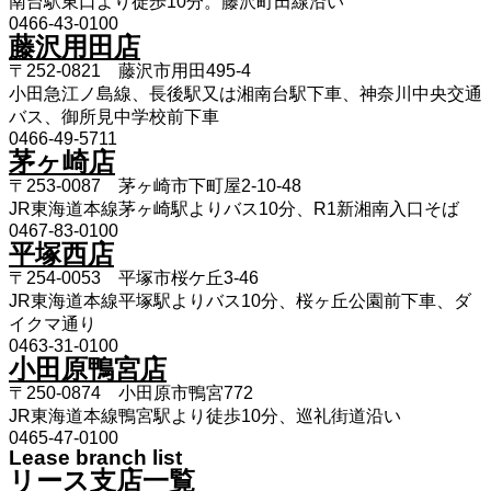
南台駅東口より徒歩10分。藤沢町田線沿い
0466-43-0100
藤沢用田店
〒252-0821 藤沢市用田495-4
小田急江ノ島線、長後駅又は湘南台駅下車、神奈川中央交通
バス、御所見中学校前下車
0466-49-5711
茅ヶ崎店
〒253-0087 茅ヶ崎市下町屋2-10-48
JR東海道本線茅ヶ崎駅よりバス10分、R1新湘南入口そば
0467-83-0100
平塚西店
〒254-0053 平塚市桜ケ丘3-46
JR東海道本線平塚駅よりバス10分、桜ヶ丘公園前下車、ダ
イクマ通り
0463-31-0100
小田原鴨宮店
〒250-0874 小田原市鴨宮772
JR東海道本線鴨宮駅より徒歩10分、巡礼街道沿い
0465-47-0100
Lease branch list
リース支店一覧