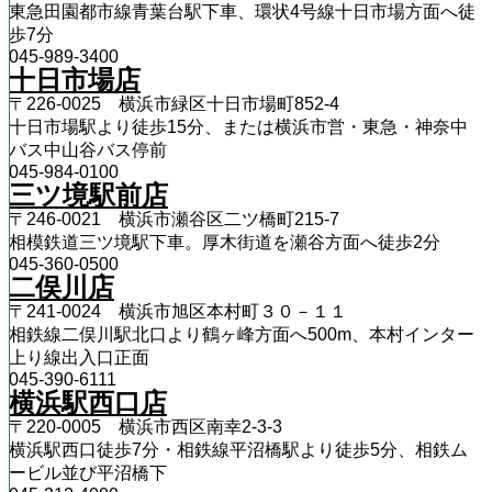
東急田園都市線青葉台駅下車、環状4号線十日市場方面へ徒
歩7分
045-989-3400
十日市場店
〒226-0025 横浜市緑区十日市場町852-4
十日市場駅より徒歩15分、または横浜市営・東急・神奈中
バス中山谷バス停前
045-984-0100
三ツ境駅前店
〒246-0021 横浜市瀬谷区二ツ橋町215-7
相模鉄道三ツ境駅下車。厚木街道を瀬谷方面へ徒歩2分
045-360-0500
二俣川店
〒241-0024 横浜市旭区本村町３０－１１
相鉄線二俣川駅北口より鶴ヶ峰方面へ500m、本村インター
上り線出入口正面
045-390-6111
横浜駅西口店
〒220-0005 横浜市西区南幸2-3-3
横浜駅西口徒歩7分・相鉄線平沼橋駅より徒歩5分、相鉄ム
ービル並び平沼橋下