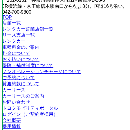
〒252-0131 神奈川県相模原市緑区西橋本2-28-5
JR横浜線・京王線橋本駅南口から徒歩8分。国道16号沿い。
042-700-9800
TOP
店舗一覧
レンタカー営業店舗一覧
リース支店一覧
レンタカー
車種料金のご案内
料金について
お支払いについて
保険・補償制度について
ノンオペレーションチャージについて
ご予約について
貸渡約款について
カーリース
カーリースのご案内
お問い合わせ
トヨタモビリティポータル
ログイン（ご契約者様用）
会社概要
採用情報