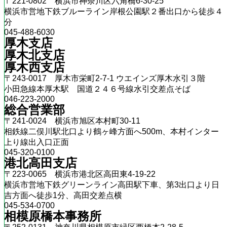
〒221-0802 横浜市神奈川区六角橋6-30-25
横浜市営地下鉄ブルーライン岸根公園駅２番出口から徒歩４
分
045-488-6030
厚木支店
厚木北支店
厚木西支店
〒243-0017 厚木市栄町2-7-1 ウエインズ厚木水引３階
小田急線本厚木駅 国道２４６号線水引交差点そば
046-223-2000
総合営業部
〒241-0024 横浜市旭区本村町30-11
相鉄線二俣川駅北口より鶴ヶ峰方面へ500m、本村インター
上り線出入口正面
045-320-0100
港北高田支店
〒223-0065 横浜市港北区高田東4-19-22
横浜市営地下鉄グリーンライン高田駅下車、第3出口より日
吉方面へ徒歩1分、高田交差点横
045-534-0700
相模原橋本事務所